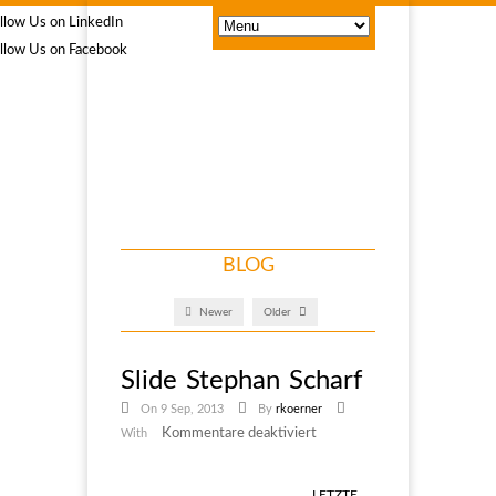
BLOG
Newer
Older
Slide Stephan Scharf
On 9 Sep, 2013
By
rkoerner
Kommentare deaktiviert
für
With
Slide
Stephan
LETZTE