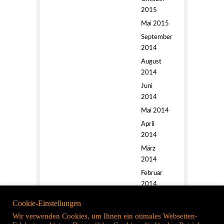
2015
Mai 2015
September
2014
August
2014
Juni
2014
Mai 2014
April
2014
März
2014
Februar
2014
Januar
Cookie-Einstellungen
2014
Wir verwenden Cookies, um Ihnen ein otimales Webseiten-
November