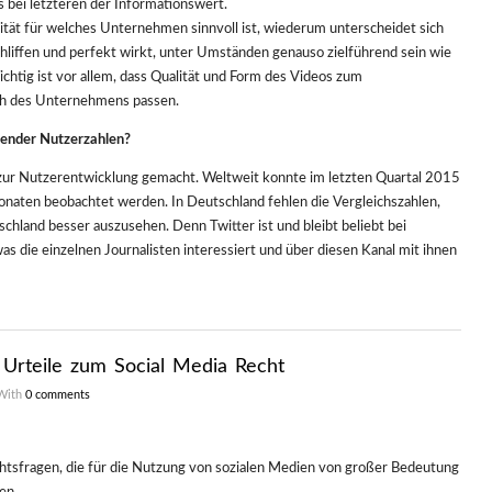
 bei letzteren der Informationswert.
tät für welches Unternehmen sinnvoll ist, wiederum unterscheidet sich
chliffen und perfekt wirkt, unter Umständen genauso zielführend sein wie
chtig ist vor allem, dass Qualität und Form des Videos zum
h des Unternehmens passen.
render Nutzerzahlen?
ur Nutzerentwicklung gemacht. Weltweit konnte im letzten Quartal 2015
onaten beobachtet werden. In Deutschland fehlen die Vergleichszahlen,
schland besser auszusehen. Denn Twitter ist und bleibt beliebt bei
 was die einzelnen Journalisten interessiert und über diesen Kanal mit ihnen
 Urteile zum Social Media Recht
With
0 comments
htsfragen, die für die Nutzung von sozialen Medien von großer Bedeutung