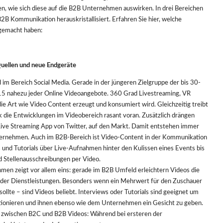
n, wie sich diese auf die B2B Unternehmen auswirken. In drei Bereichen
2B Kommunikation herauskristallisiert. Erfahren Sie hier, welche
gemacht haben:
Quellen und neue Endgeräte
 im Bereich Social Media. Gerade in der jüngeren Zielgruppe der bis 30-
15 nahezu jeder Online Videoangebote. 360 Grad Livestreaming, VR
 Art wie Video Content erzeugt und konsumiert wird. Gleichzeitig treibt
die Entwicklungen im Videobereich rasant voran. Zusätzlich drängen
 Live Streaming App von Twitter, auf den Markt. Damit entstehen immer
ernehmen. Auch im B2B-Bereich ist Video-Content in der Kommunikation
 und Tutorials über Live-Aufnahmen hinter den Kulissen eines Events bis
d Stellenausschreibungen per Video.
men zeigt vor allem eins: gerade im B2B Umfeld erleichtern Videos die
oder Dienstleistungen. Besonders wenn ein Mehrwert für den Zuschauer
ollte – sind Videos beliebt. Interviews oder Tutorials sind geeignet um
itionieren und ihnen ebenso wie dem Unternehmen ein Gesicht zu geben.
ed zwischen B2C und B2B Videos: Während bei ersteren der