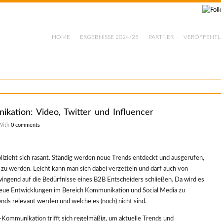
HOME
ERGEBNISSE 2024/25
PARTNER
VERÖFFENT
kation: Video, Twitter und Influencer
With
0 comments
llzieht sich rasant. Ständig werden neue Trends entdeckt und ausgerufen,
u werden. Leicht kann man sich dabei verzetteln und darf auch von
ngend auf die Bedürfnisse eines B2B Entscheiders schließen. Da wird es
ue Entwicklungen im Bereich Kommunikation und Social Media zu
ds relevant werden und welche es (noch) nicht sind.
-Kommunikation trifft sich regelmäßig, um aktuelle Trends und